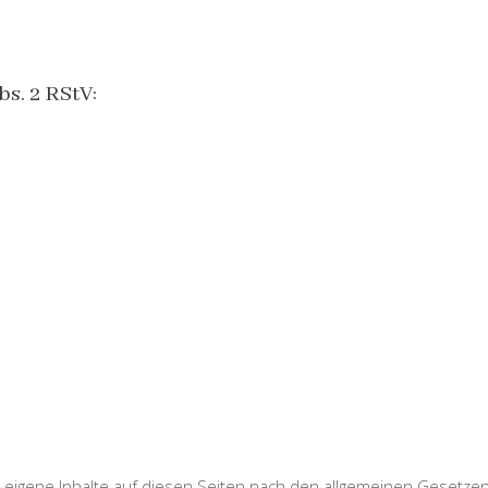
s. 2 RStV:
 eigene Inhalte auf diesen Seiten nach den allgemeinen Gesetzen 